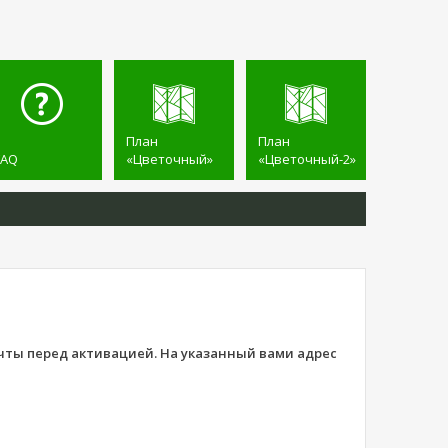
План
План
FAQ
«Цветочный»
«Цветочный-2»
чты перед активацией. На указанный вами адрес