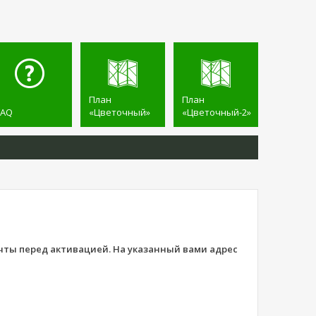
План
План
FAQ
«Цветочный»
«Цветочный-2»
чты перед активацией. На указанный вами адрес