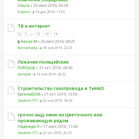
Ольга
» 26 июн 2019, 20:28
Esquire
16 дек 2019, 17:03
ТВ и интернет
...
1
12
13
14
Revaz.M
» 30 июл 2014, 09:25
Beznameka
18 ноя 2019, 22:25
Лежачие полицейские
FORSAGE
» 31 окт 2019, 09:40
alenplat
14 ноя 2019, 20:22
Строительство газопровода в ТиНАО
Евгений206
» 21 окт 2019, 13:56
Vladimir777
02 ноя 2019, 18:56
срочно ищу няню из Цветочного или
проживающую рядом
Надежда Л
» 17 июл 2016, 17:44
Vladimir777
22 окт 2019, 20:23